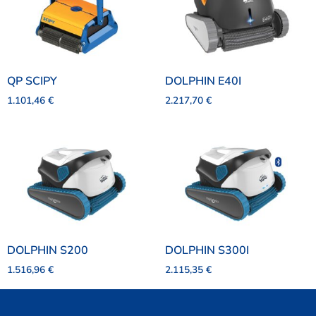
QP SCIPY
DOLPHIN E40I
1.101,46
€
2.217,70
€
DOLPHIN S200
DOLPHIN S300I
1.516,96
€
2.115,35
€