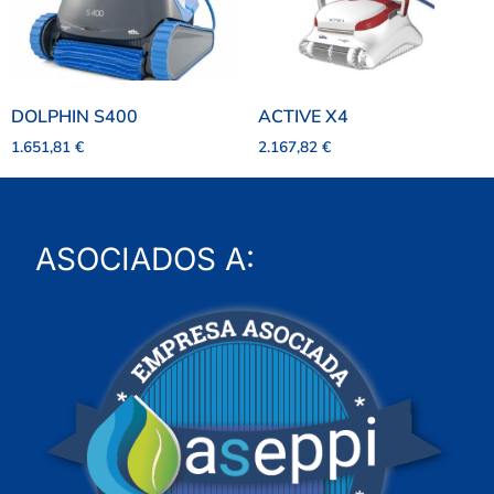
DOLPHIN S400
ACTIVE X4
1.651,81
€
2.167,82
€
ASOCIADOS A: