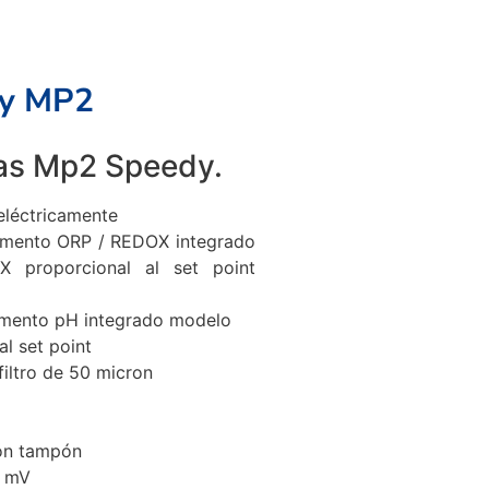
ly MP2
as Mp2 Speedy.
eléctricamente
umento ORP / REDOX integrado
proporcional al set point
umento pH integrado modelo
l set point
filtro de 50 micron
ión tampón
8 mV