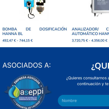
BOMBA DE DOSIFICACIÓN
ANALIZADOR/ C
HANNA BL
AUTOMÁTICO HAN
492,47
€
-
744,15
€
3.720,75
€
-
4.356,00
€
¿QU
ASOCIADOS A:
¿Quieres consultarnos 
continuación y t