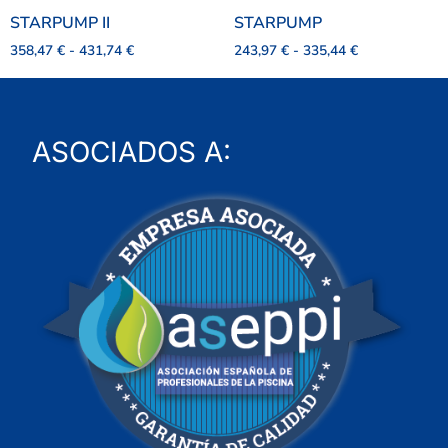
STARPUMP II
STARPUMP
358,47
€
-
431,74
€
243,97
€
-
335,44
€
ASOCIADOS A: