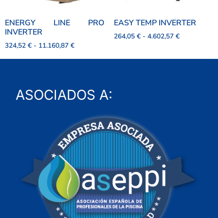
ENERGY LINE PRO
EASY TEMP INVERTER
INVERTER
264,05
€
-
4.602,57
€
324,52
€
-
11.160,87
€
ASOCIADOS A: