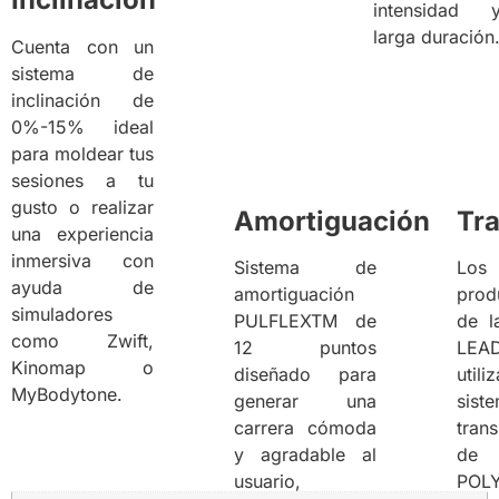
intensidad 
larga duración
Cuenta con un
sistema de
inclinación de
0%-15% ideal
para moldear tus
sesiones a tu
gusto o realizar
Amortiguación
Tr
una experiencia
inmersiva con
Sistema de
Los
ayuda de
amortiguación
prod
simuladores
PULFLEXTM de
de l
como Zwift,
12 puntos
LEA
Kinomap o
diseñado para
util
MyBodytone.
generar una
sist
carrera cómoda
tran
y agradable al
de 
usuario,
POL