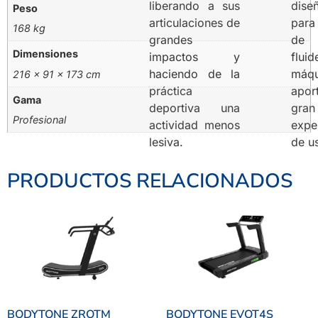
liberando a sus
dise
Peso
articulaciones de
para
168 kg
grandes
de 
Dimensiones
impactos y
fluid
haciendo de la
máq
216 × 91 × 173 cm
práctica
apor
Gama
deportiva una
gran
Profesional
actividad menos
expe
lesiva.
de u
PRODUCTOS RELACIONADOS
BODYTONE ZROTM
BODYTONE EVOT4S