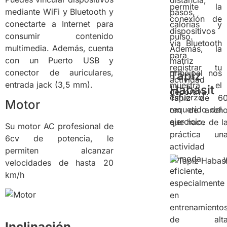
permite la
mediante WiFi y Bluetooth y
pasos,
conexión de
conectarte a Internet para
calorías y
dispositivos
consumir contenido
pulso.
vía Bluetooth
multimedia. Además, cuenta
Además, la
para
con un Puerto USB y
matriz
registrar tu
conector de auriculares,
principal nos
Tapiz
actividad
entrada jack (3,5 mm).
muestra el
Habasit
deportiva.
esfuerzo
Tapiz de 6
Motor
requerido del
cm de anch
ejercicio.
que hace de l
Su motor AC profesional de
práctica un
6cv de potencia, le
actividad
permiten alcanzar
cómoda 
velocidades de hasta 20
eficiente,
km/h
especialmente
en
entrenamiento
de alt
Inclinación